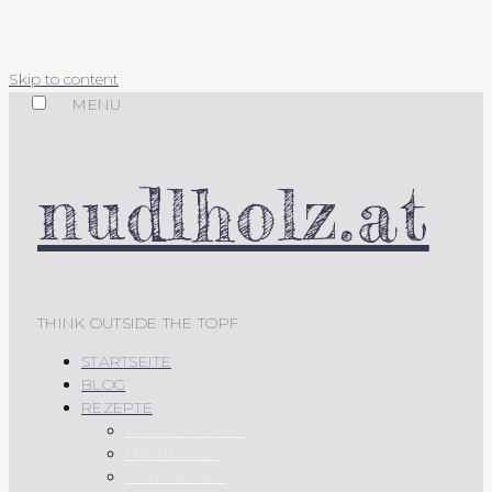
Skip to content
MENU
nudlholz.at
THINK OUTSIDE THE TOPF
STARTSEITE
BLOG
REZEPTE
AUS DEM OFEN
FRÜHSTÜCK
VORSPEISEN