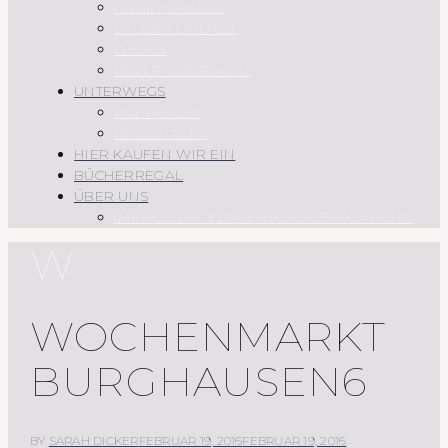
HAUPTSPEISEN
SAUCEN UND CO.
SÜSSES
REZEPTÜBERSICHT
UNTERWEGS
AUF REISEN
REGIONALES
HIER KAUFEN WIR EIN
BÜCHERREGAL
ÜBER UNS
IMPRESSUM & DATENSCHUTZERKLÄRUNG
W
WOCHENMARKT
BURGHAUSEN6
BY
SARAH DICKER
FEBRUAR 19, 2016
FEBRUAR 19, 2016