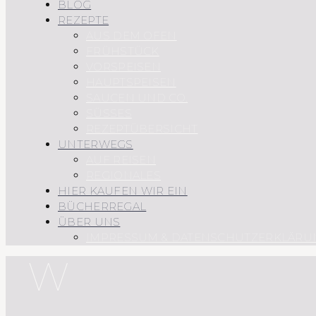
BLOG
REZEPTE
AUS DEM OFEN
FRÜHSTÜCK
VORSPEISEN
HAUPTSPEISEN
SAUCEN UND CO.
SÜSSES
REZEPTÜBERSICHT
UNTERWEGS
AUF REISEN
REGIONALES
HIER KAUFEN WIR EIN
BÜCHERREGAL
ÜBER UNS
IMPRESSUM & DATENSCHUTZERKLÄRU
W