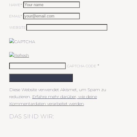
NAME*
EMAIL*
WEBSITE
*
CAPTCHA CODE
KOMMENTAR ABSCHICKEN
Diese Website verwendet Akismet, um Spam zu
reduzieren.
Erfahre mehr darüber, wie deine
Kommentardaten verarbeitet werden
.
DAS SIND WIR: