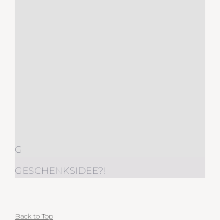
G
GESCHENKSIDEE?!
Back to Top