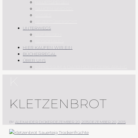
HAUPTSPEISEN
SAUCEN UND CO.
SÜSSES
REZEPTÜBERSICHT
UNTERWEGS
AUF REISEN
REGIONALES
HIER KAUFEN WIR EIN
BÜCHERREGAL
ÜBER UNS
IMPRESSUM & DATENSCHUTZERKLÄRUNG
K
KLETZENBROT
BY
ALEXANDER DICKER
DEZEMBER 20, 2015
DEZEMBER 20, 2015