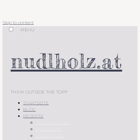
Skip to content
MENU
nudlholz.at
THINK OUTSIDE THE TOPF
STARTSEITE
BLOG
REZEPTE
AUS DEM OFEN
FRÜHSTÜCK
VORSPEISEN