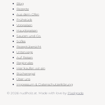
Blog
Rezepte
Aus dem Ofen
Frühstück
Vorspeisen
Hauptspeisen
Saucen und Co.
Süßes
Rezeptübersicht
Unterwegs
Auf Reisen
Regionales
Hier kaufen wir ein
Bücherregal
Über uns
Impressum & Datenschutzerklärung
© 2026 nudlholz.at.
Made with love by
Pixelgrade
.