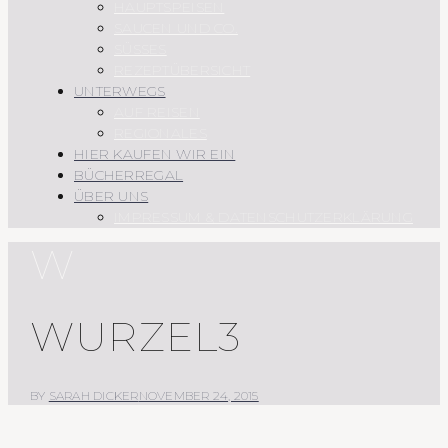
HAUPTSPEISEN
SAUCEN UND CO.
SÜSSES
REZEPTÜBERSICHT
UNTERWEGS
AUF REISEN
REGIONALES
HIER KAUFEN WIR EIN
BÜCHERREGAL
ÜBER UNS
IMPRESSUM & DATENSCHUTZERKLÄRUNG
W
WURZEL3
BY
SARAH DICKER
NOVEMBER 24, 2015