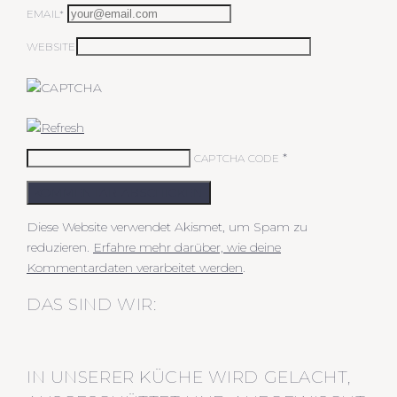
EMAIL*
WEBSITE
*
CAPTCHA CODE
KOMMENTAR ABSCHICKEN
Diese Website verwendet Akismet, um Spam zu
reduzieren.
Erfahre mehr darüber, wie deine
Kommentardaten verarbeitet werden
.
DAS SIND WIR:
IN UNSERER KÜCHE WIRD GELACHT,