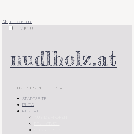
Skip to content
MENU
nudlholz.at
THINK OUTSIDE THE TOPF
STARTSEITE
BLOG
REZEPTE
AUS DEM OFEN
FRÜHSTÜCK
VORSPEISEN