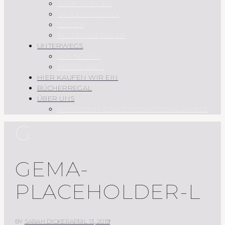
HAUPTSPEISEN
SAUCEN UND CO.
SÜSSES
REZEPTÜBERSICHT
UNTERWEGS
AUF REISEN
REGIONALES
HIER KAUFEN WIR EIN
BÜCHERREGAL
ÜBER UNS
IMPRESSUM & DATENSCHUTZERKLÄRUNG
G
GEMA-
PLACEHOLDER-L
BY
SARAH DICKER
APRIL 13, 2019