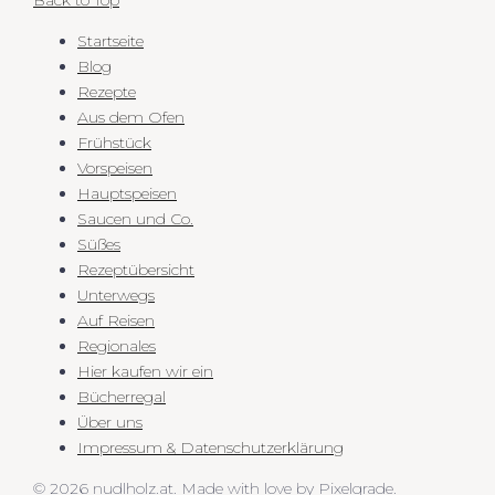
Back to Top
Startseite
Blog
Rezepte
Aus dem Ofen
Frühstück
Vorspeisen
Hauptspeisen
Saucen und Co.
Süßes
Rezeptübersicht
Unterwegs
Auf Reisen
Regionales
Hier kaufen wir ein
Bücherregal
Über uns
Impressum & Datenschutzerklärung
© 2026 nudlholz.at.
Made with love by
Pixelgrade
.