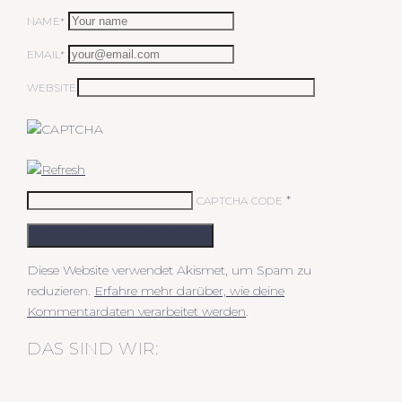
NAME*
EMAIL*
WEBSITE
*
CAPTCHA CODE
KOMMENTAR ABSCHICKEN
Diese Website verwendet Akismet, um Spam zu
reduzieren.
Erfahre mehr darüber, wie deine
Kommentardaten verarbeitet werden
.
DAS SIND WIR: