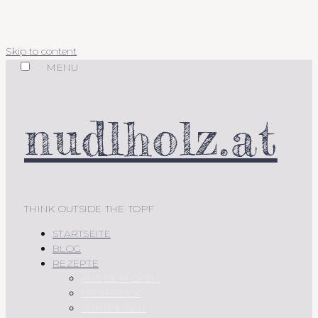
Skip to content
MENU
nudlholz.at
THINK OUTSIDE THE TOPF
STARTSEITE
BLOG
REZEPTE
AUS DEM OFEN
FRÜHSTÜCK
VORSPEISEN