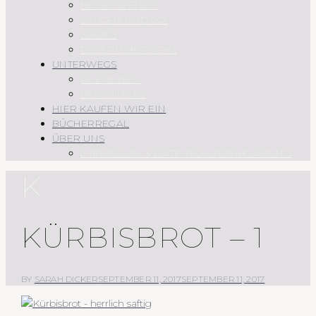
HAUPTSPEISEN
SAUCEN UND CO.
SÜSSES
REZEPTÜBERSICHT
UNTERWEGS
AUF REISEN
REGIONALES
HIER KAUFEN WIR EIN
BÜCHERREGAL
ÜBER UNS
IMPRESSUM & DATENSCHUTZERKLÄRUNG
K
KÜRBISBROT – 1
BY
SARAH DICKER
SEPTEMBER 11, 2017
SEPTEMBER 11, 2017