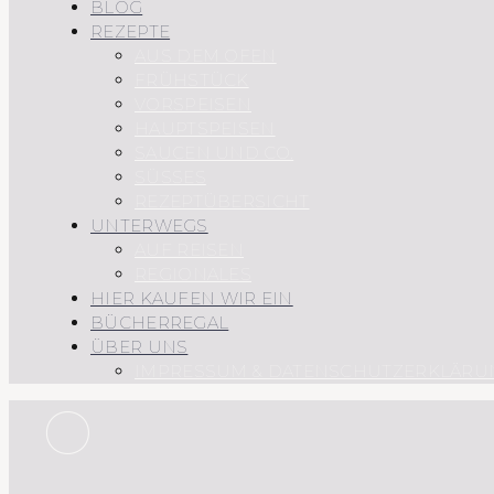
BLOG
REZEPTE
AUS DEM OFEN
FRÜHSTÜCK
VORSPEISEN
HAUPTSPEISEN
SAUCEN UND CO.
SÜSSES
REZEPTÜBERSICHT
UNTERWEGS
AUF REISEN
REGIONALES
HIER KAUFEN WIR EIN
BÜCHERREGAL
ÜBER UNS
IMPRESSUM & DATENSCHUTZERKLÄRU
O