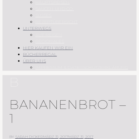
HAUPTSPEISEN
SAUCEN UND CO.
SÜSSES
REZEPTÜBERSICHT
UNTERWEGS
AUF REISEN
REGIONALES
HIER KAUFEN WIR EIN
BÜCHERREGAL
ÜBER UNS
IMPRESSUM & DATENSCHUTZERKLÄRUNG
B
BANANENBROT –
1
BY
SARAH DICKER
MÄRZ 31, 2017
MÄRZ 31, 2017