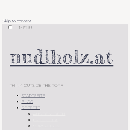
Skip to content
MENU
nudlholz.at
THINK OUTSIDE THE TOPF
STARTSEITE
BLOG
REZEPTE
AUS DEM OFEN
FRÜHSTÜCK
VORSPEISEN