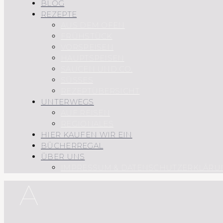
BLOG
REZEPTE
AUS DEM OFEN
FRÜHSTÜCK
VORSPEISEN
HAUPTSPEISEN
SAUCEN UND CO.
SÜSSES
REZEPTÜBERSICHT
UNTERWEGS
AUF REISEN
REGIONALES
HIER KAUFEN WIR EIN
BÜCHERREGAL
ÜBER UNS
IMPRESSUM & DATENSCHUTZERKLÄRU
A