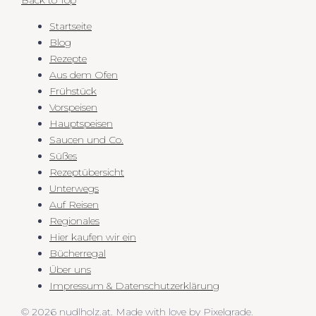
Back to Top
Startseite
Blog
Rezepte
Aus dem Ofen
Frühstück
Vorspeisen
Hauptspeisen
Saucen und Co.
Süßes
Rezeptübersicht
Unterwegs
Auf Reisen
Regionales
Hier kaufen wir ein
Bücherregal
Über uns
Impressum & Datenschutzerklärung
© 2026 nudlholz.at.
Made with love by
Pixelgrade
.