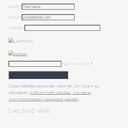
NAME*
EMAIL*
WEBSITE
*
CAPTCHA CODE
KOMMENTAR ABSCHICKEN
Diese Website verwendet Akismet, um Spam zu
reduzieren.
Erfahre mehr darüber, wie deine
Kommentardaten verarbeitet werden
.
DAS SIND WIR: