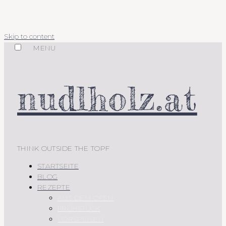
Skip to content
MENU
nudlholz.at
THINK OUTSIDE THE TOPF
STARTSEITE
BLOG
REZEPTE
AUS DEM OFEN
FRÜHSTÜCK
VORSPEISEN