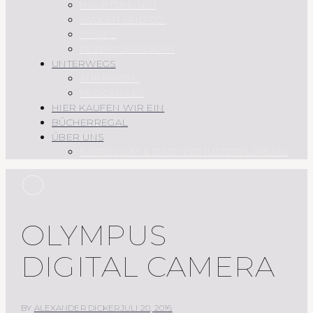
HAUPTSPEISEN
SAUCEN UND CO.
SÜSSES
REZEPTÜBERSICHT
UNTERWEGS
AUF REISEN
REGIONALES
HIER KAUFEN WIR EIN
BÜCHERREGAL
ÜBER UNS
IMPRESSUM & DATENSCHUTZERKLÄRUNG
O
OLYMPUS
DIGITAL CAMERA
BY
ALEXANDER DICKER
JULI 20, 2016