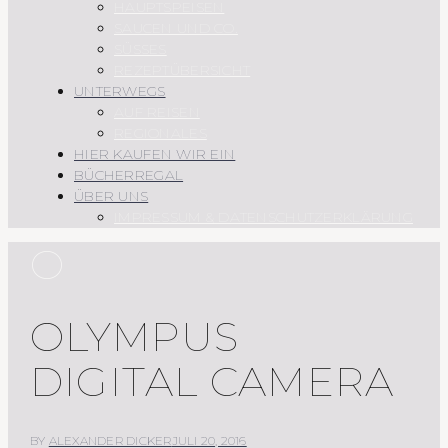
HAUPTSPEISEN
SAUCEN UND CO.
SÜSSES
REZEPTÜBERSICHT
UNTERWEGS
AUF REISEN
REGIONALES
HIER KAUFEN WIR EIN
BÜCHERREGAL
ÜBER UNS
IMPRESSUM & DATENSCHUTZERKLÄRUNG
O
OLYMPUS
DIGITAL CAMERA
BY
ALEXANDER DICKER
JULI 20, 2016