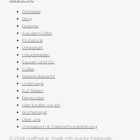
Back to Top
Startseite
Blog
Rezepte
Aus dem Ofen
Frühstück
Vorspeisen
Hauptspeisen
Saucen und Co.
Süßes
Rezeptübersicht
Unterwegs
Auf Reisen
Regionales
Hier kaufen wir ein
Bücherregal
Über uns
Impressum & Datenschutzerklärung
© 2026 nudlholz.at.
Made with love by
Pixelgrade
.