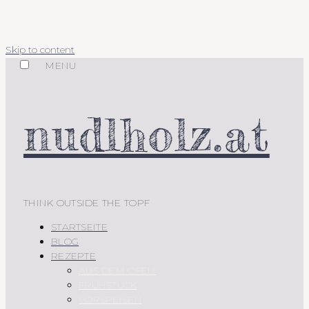
Skip to content
MENU
nudlholz.at
THINK OUTSIDE THE TOPF
STARTSEITE
BLOG
REZEPTE
AUS DEM OFEN
FRÜHSTÜCK
VORSPEISEN