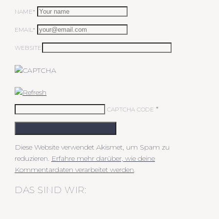
NAME*
EMAIL*
WEBSITE
*
CAPTCHA CODE
KOMMENTAR ABSCHICKEN
Diese Website verwendet Akismet, um Spam zu
reduzieren.
Erfahre mehr darüber, wie deine
Kommentardaten verarbeitet werden
.
DAS SIND WIR: