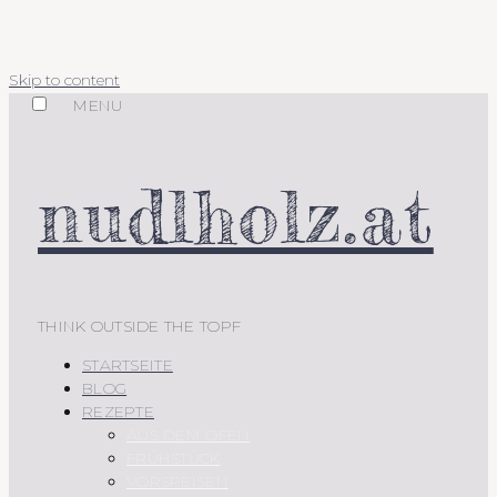
Skip to content
MENU
nudlholz.at
THINK OUTSIDE THE TOPF
STARTSEITE
BLOG
REZEPTE
AUS DEM OFEN
FRÜHSTÜCK
VORSPEISEN