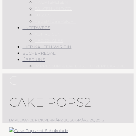
HAUPTSPEISEN
SAUCEN UND CO.
SÜSSES
REZEPTÜBERSICHT
UNTERWEGS
AUF REISEN
REGIONALES
HIER KAUFEN WIR EIN
BÜCHERREGAL
ÜBER UNS
IMPRESSUM & DATENSCHUTZERKLÄRUNG
C
CAKE POPS2
BY
ALEXANDER DICKER
MÄRZ 26, 2016
MÄRZ 26, 2016