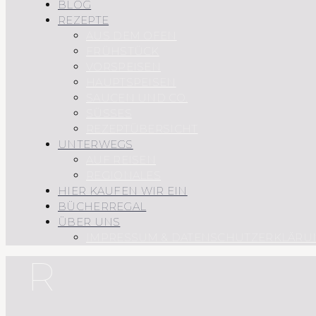
BLOG
REZEPTE
AUS DEM OFEN
FRÜHSTÜCK
VORSPEISEN
HAUPTSPEISEN
SAUCEN UND CO.
SÜSSES
REZEPTÜBERSICHT
UNTERWEGS
AUF REISEN
REGIONALES
HIER KAUFEN WIR EIN
BÜCHERREGAL
ÜBER UNS
IMPRESSUM & DATENSCHUTZERKLÄRU
R