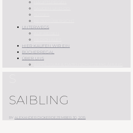
HAUPTSPEISEN
SAUCEN UND CO.
SÜSSES
REZEPTÜBERSICHT
UNTERWEGS
AUF REISEN
REGIONALES
HIER KAUFEN WIR EIN
BÜCHERREGAL
ÜBER UNS
IMPRESSUM & DATENSCHUTZERKLÄRUNG
S
SAIBLING
BY
ALEXANDER DICKER
DEZEMBER 30, 2015