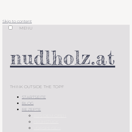
Skip to content
MENU
nudlholz.at
THINK OUTSIDE THE TOPF
STARTSEITE
BLOG
REZEPTE
AUS DEM OFEN
FRÜHSTÜCK
VORSPEISEN