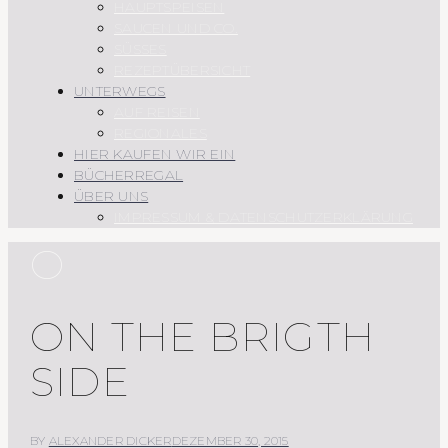
HAUPTSPEISEN
SAUCEN UND CO.
SÜSSES
REZEPTÜBERSICHT
UNTERWEGS
AUF REISEN
REGIONALES
HIER KAUFEN WIR EIN
BÜCHERREGAL
ÜBER UNS
IMPRESSUM & DATENSCHUTZERKLÄRUNG
O
ON THE BRIGTH
SIDE
BY
ALEXANDER DICKER
DEZEMBER 30, 2015