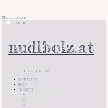
Skip to content
MENU
nudlholz.at
THINK OUTSIDE THE TOPF
STARTSEITE
BLOG
REZEPTE
AUS DEM OFEN
FRÜHSTÜCK
VORSPEISEN