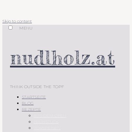
Skip to content
MENU
nudlholz.at
THINK OUTSIDE THE TOPF
STARTSEITE
BLOG
REZEPTE
AUS DEM OFEN
FRÜHSTÜCK
VORSPEISEN