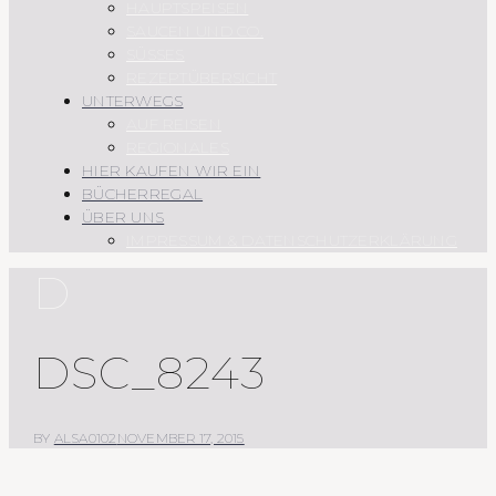
HAUPTSPEISEN
SAUCEN UND CO.
SÜSSES
REZEPTÜBERSICHT
UNTERWEGS
AUF REISEN
REGIONALES
HIER KAUFEN WIR EIN
BÜCHERREGAL
ÜBER UNS
IMPRESSUM & DATENSCHUTZERKLÄRUNG
D
DSC_8243
BY
ALSA0102
NOVEMBER 17, 2015