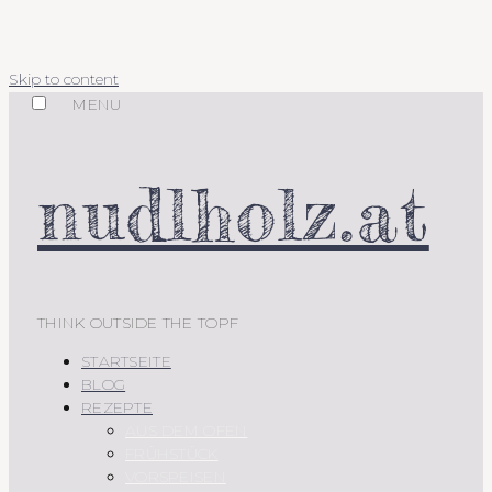
Skip to content
MENU
nudlholz.at
THINK OUTSIDE THE TOPF
STARTSEITE
BLOG
REZEPTE
AUS DEM OFEN
FRÜHSTÜCK
VORSPEISEN