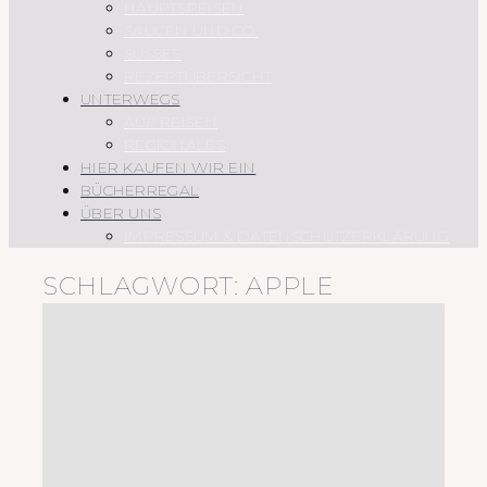
HAUPTSPEISEN
SAUCEN UND CO.
SÜSSES
REZEPTÜBERSICHT
UNTERWEGS
AUF REISEN
REGIONALES
HIER KAUFEN WIR EIN
BÜCHERREGAL
ÜBER UNS
IMPRESSUM & DATENSCHUTZERKLÄRUNG
SCHLAGWORT:
APPLE