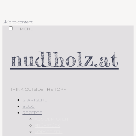
Skip to content
MENU
nudlholz.at
THINK OUTSIDE THE TOPF
STARTSEITE
BLOG
REZEPTE
AUS DEM OFEN
FRÜHSTÜCK
VORSPEISEN