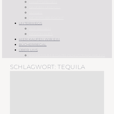
HAUPTSPEISEN
SAUCEN UND CO.
SÜSSES
REZEPTÜBERSICHT
UNTERWEGS
AUF REISEN
REGIONALES
HIER KAUFEN WIR EIN
BÜCHERREGAL
ÜBER UNS
IMPRESSUM & DATENSCHUTZERKLÄRUNG
SCHLAGWORT:
TEQUILA