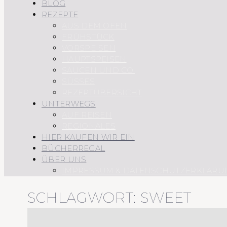
BLOG
REZEPTE
AUS DEM OFEN
FRÜHSTÜCK
VORSPEISEN
HAUPTSPEISEN
SAUCEN UND CO.
SÜSSES
REZEPTÜBERSICHT
UNTERWEGS
AUF REISEN
REGIONALES
HIER KAUFEN WIR EIN
BÜCHERREGAL
ÜBER UNS
IMPRESSUM & DATENSCHUTZERKLÄRU
SCHLAGWORT:
SWEET