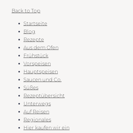
Back to Top
Startseite
Blog
Rezepte
Aus dem Ofen
Frühstück
Vorspeisen
Hauptspeisen
Saucen und Co.
Süßes
Rezeptübersicht
Unterwegs
Auf Reisen
Regionales
Hier kaufen wir ein