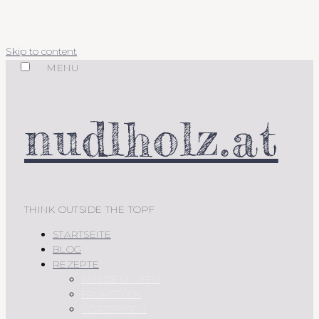
Skip to content
MENU
nudlholz.at
THINK OUTSIDE THE TOPF
STARTSEITE
BLOG
REZEPTE
AUS DEM OFEN
FRÜHSTÜCK
VORSPEISEN