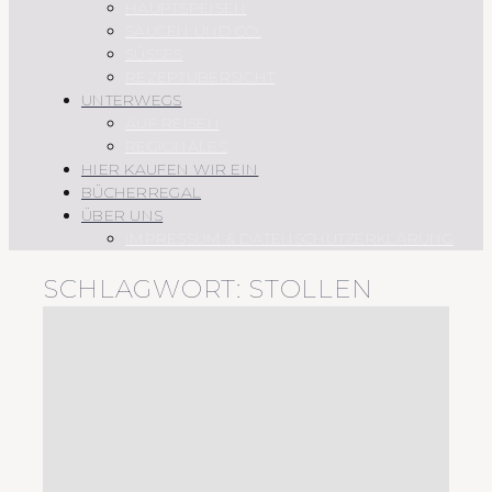
HAUPTSPEISEN
SAUCEN UND CO.
SÜSSES
REZEPTÜBERSICHT
UNTERWEGS
AUF REISEN
REGIONALES
HIER KAUFEN WIR EIN
BÜCHERREGAL
ÜBER UNS
IMPRESSUM & DATENSCHUTZERKLÄRUNG
SCHLAGWORT:
STOLLEN