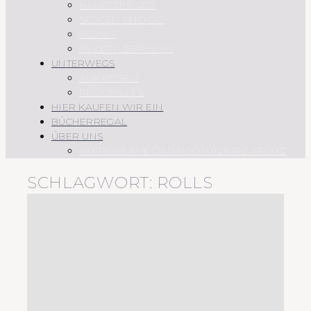
HAUPTSPEISEN
SAUCEN UND CO.
SÜSSES
REZEPTÜBERSICHT
UNTERWEGS
AUF REISEN
REGIONALES
HIER KAUFEN WIR EIN
BÜCHERREGAL
ÜBER UNS
IMPRESSUM & DATENSCHUTZERKLÄRUNG
SCHLAGWORT:
ROLLS