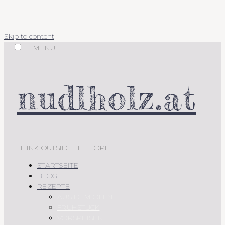
Skip to content
MENU
nudlholz.at
THINK OUTSIDE THE TOPF
STARTSEITE
BLOG
REZEPTE
AUS DEM OFEN
FRÜHSTÜCK
VORSPEISEN