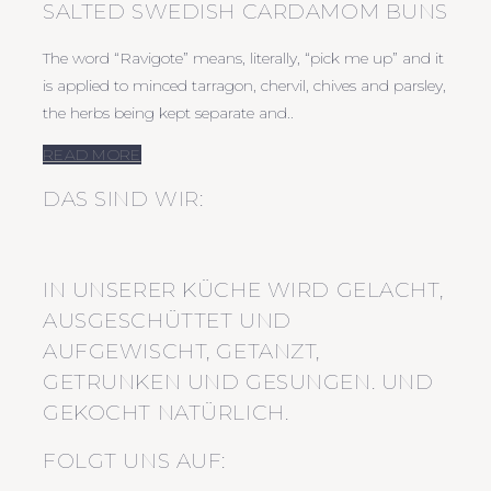
SALTED SWEDISH CARDAMOM BUNS
The word “Ravigote” means, literally, “pick me up” and it
is applied to minced tarragon, chervil, chives and parsley,
the herbs being kept separate and..
READ MORE
DAS SIND WIR:
IN UNSERER KÜCHE WIRD GELACHT,
AUSGESCHÜTTET UND
AUFGEWISCHT, GETANZT,
GETRUNKEN UND GESUNGEN. UND
GEKOCHT NATÜRLICH.
FOLGT UNS AUF: