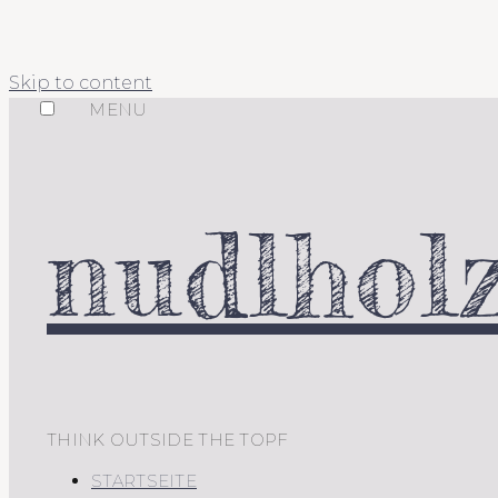
Skip to content
MENU
nudlholz
THINK OUTSIDE THE TOPF
STARTSEITE