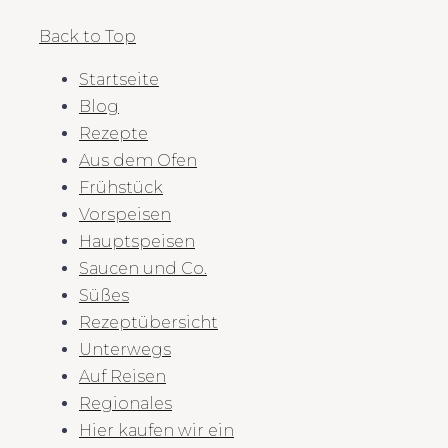
Back to Top
Startseite
Blog
Rezepte
Aus dem Ofen
Frühstück
Vorspeisen
Hauptspeisen
Saucen und Co.
Süßes
Rezeptübersicht
Unterwegs
Auf Reisen
Regionales
Hier kaufen wir ein