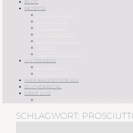
BLOG
REZEPTE
AUS DEM OFEN
FRÜHSTÜCK
VORSPEISEN
HAUPTSPEISEN
SAUCEN UND CO.
SÜSSES
REZEPTÜBERSICHT
UNTERWEGS
AUF REISEN
REGIONALES
HIER KAUFEN WIR EIN
BÜCHERREGAL
ÜBER UNS
IMPRESSUM & DATENSCHUTZERKLÄRU
SCHLAGWORT:
PROSCIUTT