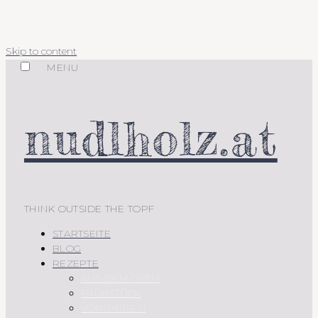
Skip to content
MENU
nudlholz.at
THINK OUTSIDE THE TOPF
STARTSEITE
BLOG
REZEPTE
AUS DEM OFEN
FRÜHSTÜCK
VORSPEISEN