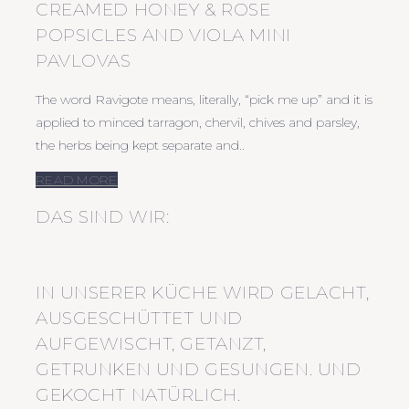
CREAMED HONEY & ROSE
POPSICLES AND VIOLA MINI
PAVLOVAS
The word Ravigote means, literally, “pick me up” and it is
applied to minced tarragon, chervil, chives and parsley,
the herbs being kept separate and..
READ MORE
DAS SIND WIR:
IN UNSERER KÜCHE WIRD GELACHT,
AUSGESCHÜTTET UND
AUFGEWISCHT, GETANZT,
GETRUNKEN UND GESUNGEN. UND
GEKOCHT NATÜRLICH.