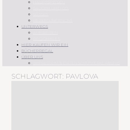
HAUPTSPEISEN
SAUCEN UND CO.
SÜSSES
REZEPTÜBERSICHT
UNTERWEGS
AUF REISEN
REGIONALES
HIER KAUFEN WIR EIN
BÜCHERREGAL
ÜBER UNS
IMPRESSUM & DATENSCHUTZERKLÄRUNG
SCHLAGWORT:
PAVLOVA