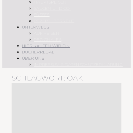
HAUPTSPEISEN
SAUCEN UND CO.
SÜSSES
REZEPTÜBERSICHT
UNTERWEGS
AUF REISEN
REGIONALES
HIER KAUFEN WIR EIN
BÜCHERREGAL
ÜBER UNS
IMPRESSUM & DATENSCHUTZERKLÄRUNG
SCHLAGWORT:
OAK