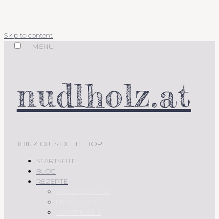
Skip to content
MENU
nudlholz.at
THINK OUTSIDE THE TOPF
STARTSEITE
BLOG
REZEPTE
AUS DEM OFEN
FRÜHSTÜCK
VORSPEISEN