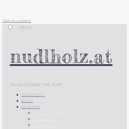
Skip to content
MENU
nudlholz.at
THINK OUTSIDE THE TOPF
STARTSEITE
BLOG
REZEPTE
AUS DEM OFEN
FRÜHSTÜCK
VORSPEISEN