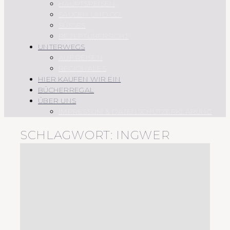
HAUPTSPEISEN
SAUCEN UND CO.
SÜSSES
REZEPTÜBERSICHT
UNTERWEGS
AUF REISEN
REGIONALES
HIER KAUFEN WIR EIN
BÜCHERREGAL
ÜBER UNS
IMPRESSUM & DATENSCHUTZERKLÄRUNG
SCHLAGWORT:
INGWER