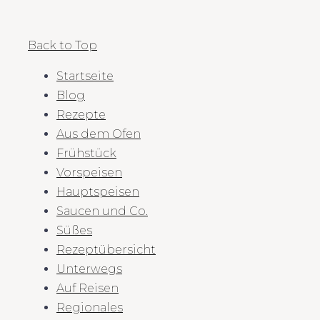
Back to Top
Startseite
Blog
Rezepte
Aus dem Ofen
Frühstück
Vorspeisen
Hauptspeisen
Saucen und Co.
Süßes
Rezeptübersicht
Unterwegs
Auf Reisen
Regionales