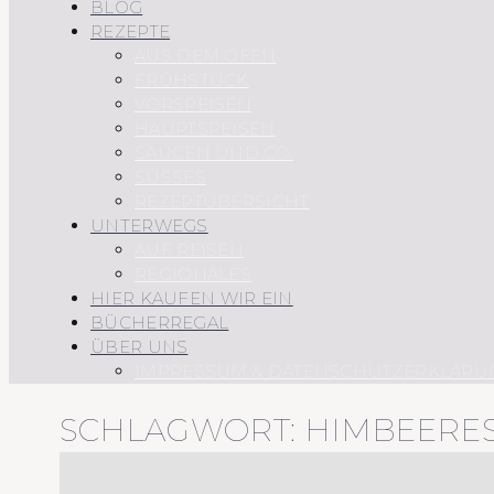
BLOG
REZEPTE
AUS DEM OFEN
FRÜHSTÜCK
VORSPEISEN
HAUPTSPEISEN
SAUCEN UND CO.
SÜSSES
REZEPTÜBERSICHT
UNTERWEGS
AUF REISEN
REGIONALES
HIER KAUFEN WIR EIN
BÜCHERREGAL
ÜBER UNS
IMPRESSUM & DATENSCHUTZERKLÄRU
SCHLAGWORT:
HIMBEERES