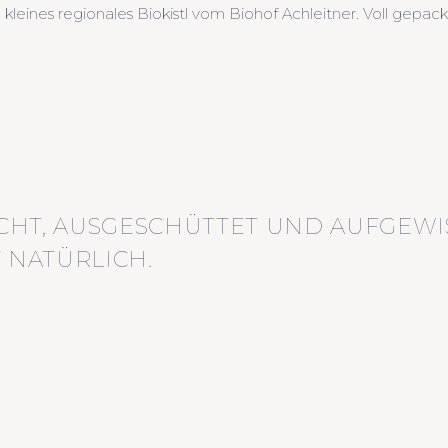
leines regionales Biokistl vom Biohof Achleitner. Voll gepac
CHT, AUSGESCHÜTTET UND AUFGEWI
 NATÜRLICH.