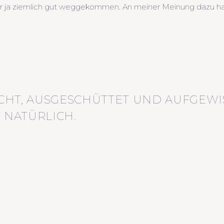
r ja ziemlich gut weggekommen. An meiner Meinung dazu hat si
CHT, AUSGESCHÜTTET UND AUFGEWI
 NATÜRLICH.