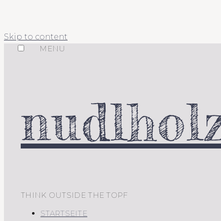
Skip to content
MENU
nudlholz
THINK OUTSIDE THE TOPF
STARTSEITE