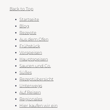
Back to Top
Startseite
Blog
Rezepte
Aus dem Ofen
Frühstück
Vorspeisen
Hauptspeisen
Saucen und Co.
Süßes
Rezeptübersicht
Unterwegs
Auf Reisen
Regionales
Hier kaufen wir ein