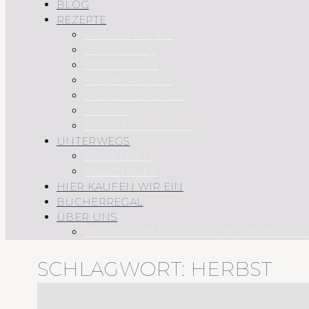
BLOG
REZEPTE
AUS DEM OFEN
FRÜHSTÜCK
VORSPEISEN
HAUPTSPEISEN
SAUCEN UND CO.
SÜSSES
REZEPTÜBERSICHT
UNTERWEGS
AUF REISEN
REGIONALES
HIER KAUFEN WIR EIN
BÜCHERREGAL
ÜBER UNS
IMPRESSUM & DATENSCHUTZERKLÄRU
SCHLAGWORT:
HERBST