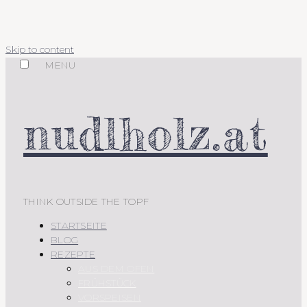
Skip to content
MENU
nudlholz.at
THINK OUTSIDE THE TOPF
STARTSEITE
BLOG
REZEPTE
AUS DEM OFEN
FRÜHSTÜCK
VORSPEISEN