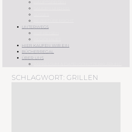
HAUPTSPEISEN
SAUCEN UND CO.
SÜSSES
REZEPTÜBERSICHT
UNTERWEGS
AUF REISEN
REGIONALES
HIER KAUFEN WIR EIN
BÜCHERREGAL
ÜBER UNS
IMPRESSUM & DATENSCHUTZERKLÄRUNG
SCHLAGWORT:
GRILLEN