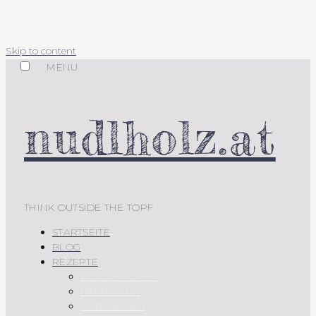
Skip to content
MENU
nudlholz.at
THINK OUTSIDE THE TOPF
STARTSEITE
BLOG
REZEPTE
AUS DEM OFEN
FRÜHSTÜCK
VORSPEISEN