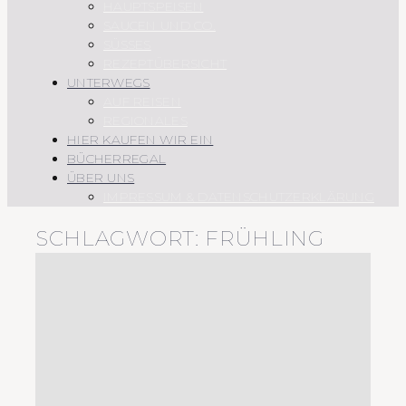
HAUPTSPEISEN
SAUCEN UND CO.
SÜSSES
REZEPTÜBERSICHT
UNTERWEGS
AUF REISEN
REGIONALES
HIER KAUFEN WIR EIN
BÜCHERREGAL
ÜBER UNS
IMPRESSUM & DATENSCHUTZERKLÄRUNG
SCHLAGWORT:
FRÜHLING