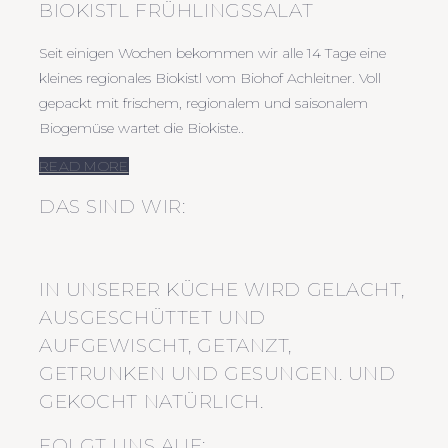
BIOKISTL FRÜHLINGSSALAT
Seit einigen Wochen bekommen wir alle 14 Tage eine
kleines regionales Biokistl vom Biohof Achleitner. Voll
gepackt mit frischem, regionalem und saisonalem
Biogemüse wartet die Biokiste..
READ MORE
DAS SIND WIR:
IN UNSERER KÜCHE WIRD GELACHT,
AUSGESCHÜTTET UND
AUFGEWISCHT, GETANZT,
GETRUNKEN UND GESUNGEN. UND
GEKOCHT NATÜRLICH.
FOLGT UNS AUF: