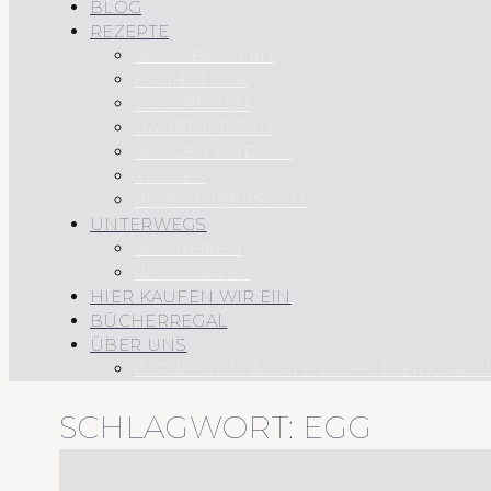
BLOG
REZEPTE
AUS DEM OFEN
FRÜHSTÜCK
VORSPEISEN
HAUPTSPEISEN
SAUCEN UND CO.
SÜSSES
REZEPTÜBERSICHT
UNTERWEGS
AUF REISEN
REGIONALES
HIER KAUFEN WIR EIN
BÜCHERREGAL
ÜBER UNS
IMPRESSUM & DATENSCHUTZERKLÄRU
SCHLAGWORT:
EGG