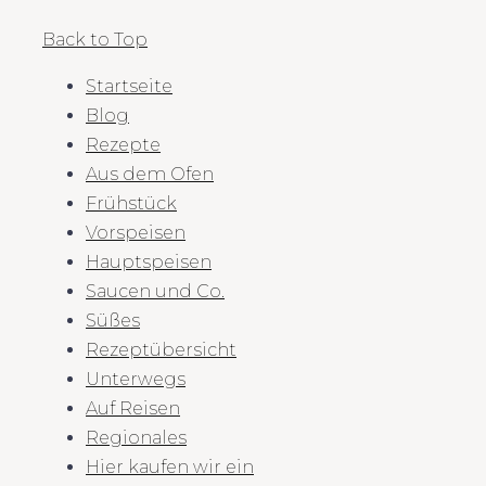
Back to Top
Startseite
Blog
Rezepte
Aus dem Ofen
Frühstück
Vorspeisen
Hauptspeisen
Saucen und Co.
Süßes
Rezeptübersicht
Unterwegs
Auf Reisen
Regionales
Hier kaufen wir ein