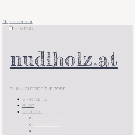
Skip to content
MENU
nudlholz.at
THINK OUTSIDE THE TOPF
STARTSEITE
BLOG
REZEPTE
AUS DEM OFEN
FRÜHSTÜCK
VORSPEISEN