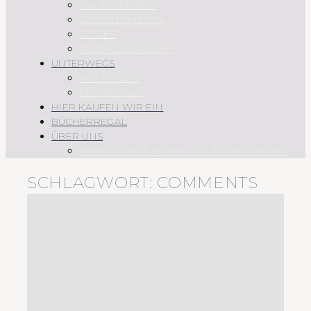
HAUPTSPEISEN
SAUCEN UND CO.
SÜSSES
REZEPTÜBERSICHT
UNTERWEGS
AUF REISEN
REGIONALES
HIER KAUFEN WIR EIN
BÜCHERREGAL
ÜBER UNS
IMPRESSUM & DATENSCHUTZERKLÄRUNG
SCHLAGWORT:
COMMENTS