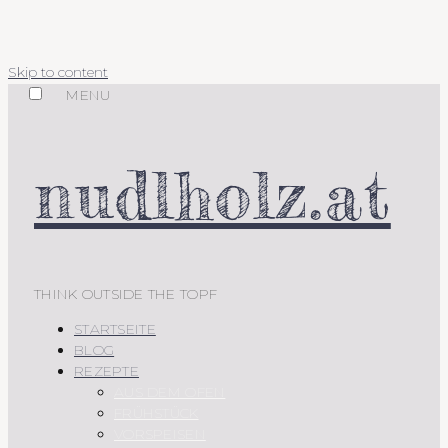
Skip to content
MENU
nudlholz.at
THINK OUTSIDE THE TOPF
STARTSEITE
BLOG
REZEPTE
AUS DEM OFEN
FRÜHSTÜCK
VORSPEISEN