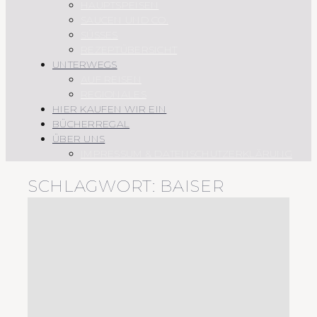
HAUPTSPEISEN
SAUCEN UND CO.
SÜSSES
REZEPTÜBERSICHT
UNTERWEGS
AUF REISEN
REGIONALES
HIER KAUFEN WIR EIN
BÜCHERREGAL
ÜBER UNS
IMPRESSUM & DATENSCHUTZERKLÄRUNG
SCHLAGWORT:
BAISER