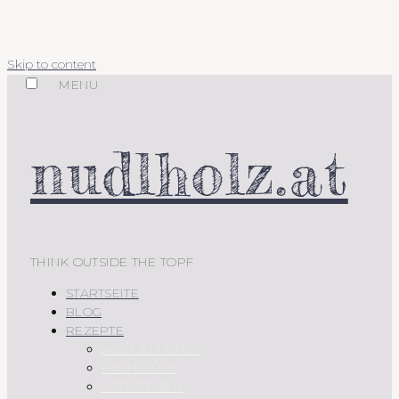
Skip to content
MENU
nudlholz.at
THINK OUTSIDE THE TOPF
STARTSEITE
BLOG
REZEPTE
AUS DEM OFEN
FRÜHSTÜCK
VORSPEISEN