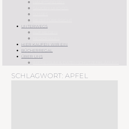
HAUPTSPEISEN
SAUCEN UND CO.
SÜSSES
REZEPTÜBERSICHT
UNTERWEGS
AUF REISEN
REGIONALES
HIER KAUFEN WIR EIN
BÜCHERREGAL
ÜBER UNS
IMPRESSUM & DATENSCHUTZERKLÄRUNG
SCHLAGWORT:
APFEL