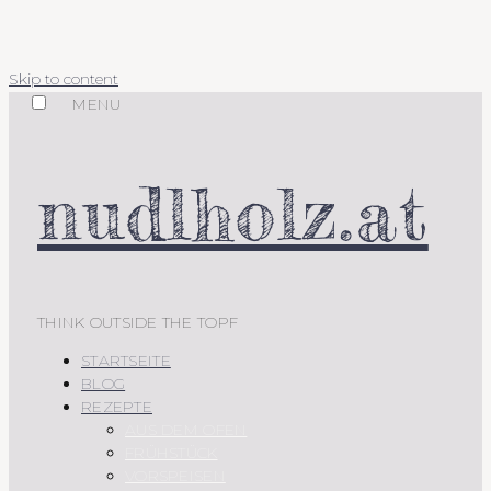
Skip to content
MENU
nudlholz.at
THINK OUTSIDE THE TOPF
STARTSEITE
BLOG
REZEPTE
AUS DEM OFEN
FRÜHSTÜCK
VORSPEISEN