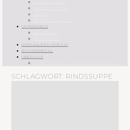
HAUPTSPEISEN
SAUCEN UND CO.
SÜSSES
REZEPTÜBERSICHT
UNTERWEGS
AUF REISEN
REGIONALES
HIER KAUFEN WIR EIN
BÜCHERREGAL
ÜBER UNS
IMPRESSUM & DATENSCHUTZERKLÄRUNG
SCHLAGWORT:
RINDSSUPPE