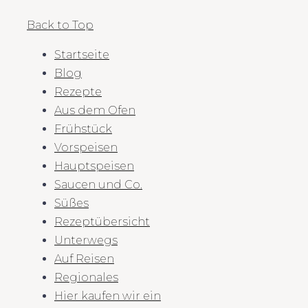
Back to Top
Startseite
Blog
Rezepte
Aus dem Ofen
Frühstück
Vorspeisen
Hauptspeisen
Saucen und Co.
Süßes
Rezeptübersicht
Unterwegs
Auf Reisen
Regionales
Hier kaufen wir ein