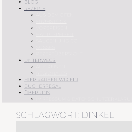
BLOG
REZEPTE
AUS DEM OFEN
FRÜHSTÜCK
VORSPEISEN
HAUPTSPEISEN
SAUCEN UND CO.
SÜSSES
REZEPTÜBERSICHT
UNTERWEGS
AUF REISEN
REGIONALES
HIER KAUFEN WIR EIN
BÜCHERREGAL
ÜBER UNS
IMPRESSUM & DATENSCHUTZERKLÄRU
SCHLAGWORT:
DINKEL